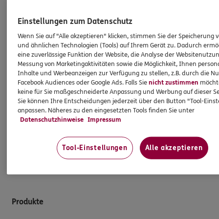
HINWEIS
Einstellungen zum Datenschutz
Wichtiges aus dem Vermittlerrecht
Wenn Sie auf "Alle akzeptieren" klicken, stimmen Sie der Speicherung 
und ähnlichen Technologien (Tools) auf Ihrem Gerät zu. Dadurch ermö
eine zuverlässige Funktion der Website, die Analyse der Websitenutzun
Ich bin verpflichtet, Ihnen Auskünfte zu meiner
Messung von Marketingaktivitäten sowie die Möglichkeit, Ihnen persona
Person zu geben. Sowohl Ihr Schutz als Verbraucher
Inhalte und Werbeanzeigen zur Verfügung zu stellen, z.B. durch die N
Facebook Audiences oder Google Ads. Falls Sie
nicht zustimmen
möchten
sowie auch gesetzliche Regelungen halten mich
keine für Sie maßgeschneiderte Anpassung und Werbung auf dieser Se
dazu an. Ich biete Beratung an, für die
Sie können Ihre Entscheidungen jederzeit über den Button "Tool-Eins
Versicherungsvermittlung erhalte ich Provision,
anpassen. Näheres zu den eingesetzten Tools finden Sie unter
ferner sonstige Zuwendungen.
Datenschutzhinweise
Impressum
Mehr Informationen
Tool-Einstellungen
Alle akzeptieren
Produkte