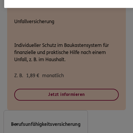
Unfallversicherung
Individueller Schutz im Baukastensystem für
finanzielle und praktische Hilfe nach einem
Unfall, z. B. im Haushalt.
Z. B.
1,89
€
monatlich
Jetzt informieren
Berufsunfähigkeitsversicherung