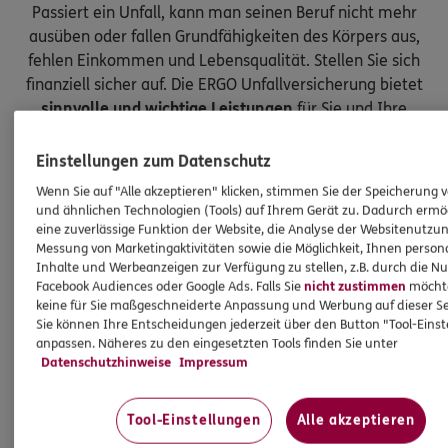
Passiert ein Unfall, kann man seinen Beruf nicht mehr
ausüben oder fallen Grundfähigkeiten des Körpers aus,
fehlen Einkommen und Lebensqualität. Stellen Sie sich
finanziell sicher auf. Die ERGO Unfallversicherung bietet
sinnvolle und wichtige Leistungen
für Sie und Ihre
Kinder.
Einstellungen zum Datenschutz
Wenn Sie auf "Alle akzeptieren" klicken, stimmen Sie der Speicherung 
und ähnlichen Technologien (Tools) auf Ihrem Gerät zu. Dadurch ermö
eine zuverlässige Funktion der Website, die Analyse der Websitenutzun
Messung von Marketingaktivitäten sowie die Möglichkeit, Ihnen persona
Inhalte und Werbeanzeigen zur Verfügung zu stellen, z.B. durch die N
Facebook Audiences oder Google Ads. Falls Sie
nicht zustimmen
möchten
keine für Sie maßgeschneiderte Anpassung und Werbung auf dieser Se
Sie können Ihre Entscheidungen jederzeit über den Button "Tool-Eins
anpassen. Näheres zu den eingesetzten Tools finden Sie unter
Datenschutzhinweise
Impressum
Tool-Einstellungen
Alle akzeptieren