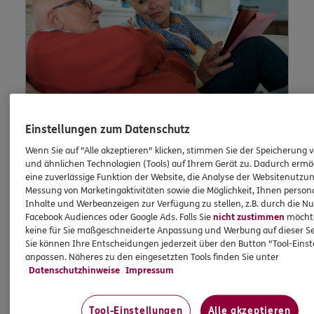
Einstellungen zum Datenschutz
Lob und
Wenn Sie auf "Alle akzeptieren" klicken, stimmen Sie der Speicherung 
und ähnlichen Technologien (Tools) auf Ihrem Gerät zu. Dadurch ermö
Beschwerde
eine zuverlässige Funktion der Website, die Analyse der Websitenutzun
Messung von Marketingaktivitäten sowie die Möglichkeit, Ihnen persona
Inhalte und Werbeanzeigen zur Verfügung zu stellen, z.B. durch die N
Facebook Audiences oder Google Ads. Falls Sie
nicht zustimmen
möchten
keine für Sie maßgeschneiderte Anpassung und Werbung auf dieser Se
Waren Sie unzufrieden mit uns oder möchten
Sie können Ihre Entscheidungen jederzeit über den Button "Tool-Eins
Sie uns loben? Dann können Sie uns Ihre
anpassen. Näheres zu den eingesetzten Tools finden Sie unter
Datenschutzhinweise
Impressum
Meinung hier mitteilen.
Tool-Einstellungen
Alle akzeptieren