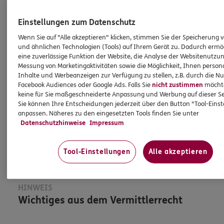
Einstellungen zum Datenschutz
Amin
Huber
Wenn Sie auf "Alle akzeptieren" klicken, stimmen Sie der Speicherung 
Hauptagentur
und ähnlichen Technologien (Tools) auf Ihrem Gerät zu. Dadurch ermö
eine zuverlässige Funktion der Website, die Analyse der Websitenutzun
Messung von Marketingaktivitäten sowie die Möglichkeit, Ihnen persona
Inhalte und Werbeanzeigen zur Verfügung zu stellen, z.B. durch die N
Tel:
089 45457762
Facebook Audiences oder Google Ads. Falls Sie
nicht zustimmen
möchten
Amin.Huber@ergo.de
keine für Sie maßgeschneiderte Anpassung und Werbung auf dieser Se
Sie können Ihre Entscheidungen jederzeit über den Button "Tool-Eins
Mobil:
0157 54807060
anpassen. Näheres zu den eingesetzten Tools finden Sie unter
Datenschutzhinweise
Impressum
Mehr
Tool-Einstellungen
Alle akzeptieren
HINWEIS
Wichtiges aus dem Vermittlerrecht